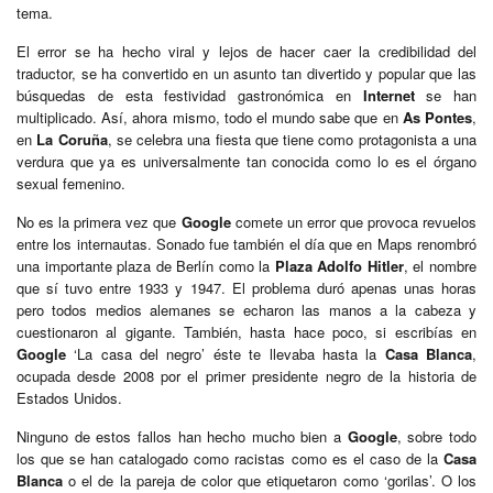
tema.
El error se ha hecho viral y lejos de hacer caer la credibilidad del
traductor, se ha convertido en un asunto tan divertido y popular que las
búsquedas de esta festividad gastronómica en
Internet
se han
multiplicado. Así, ahora mismo, todo el mundo sabe que en
As Pontes
,
en
La Coruña
, se celebra una fiesta que tiene como protagonista a una
verdura que ya es universalmente tan conocida como lo es el órgano
sexual femenino.
No es la primera vez que
Google
comete un error que provoca revuelos
entre los internautas. Sonado fue también el día que en Maps renombró
una importante plaza de Berlín como la
Plaza Adolfo Hitler
, el nombre
que sí tuvo entre 1933 y 1947. El problema duró apenas unas horas
pero todos medios alemanes se echaron las manos a la cabeza y
cuestionaron al gigante. También, hasta hace poco, si escribías en
Google
‘La casa del negro’ éste te llevaba hasta la
Casa Blanca
,
ocupada desde 2008 por el primer presidente negro de la historia de
Estados Unidos.
Ninguno de estos fallos han hecho mucho bien a
Google
, sobre todo
los que se han catalogado como racistas como es el caso de la
Casa
Blanca
o el de la pareja de color que etiquetaron como ‘gorilas’. O los