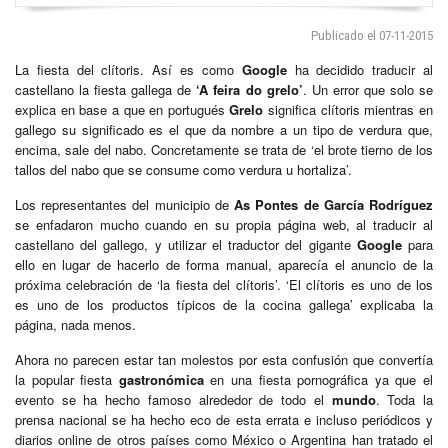
Publicado el 07-11-2015
La fiesta del clítoris. Así es como
Google
ha decidido traducir al
castellano la fiesta gallega de
‘A feira do grelo’
. Un error que solo se
explica en base a que en portugués
Grelo
significa clítoris mientras en
gallego su significado es el que da nombre a un tipo de verdura que,
encima, sale del nabo. Concretamente se trata de ‘el brote tierno de los
tallos del nabo que se consume como verdura u hortaliza’.
Los representantes del municipio de
As Pontes de García Rodríguez
se enfadaron mucho cuando en su propia página web, al traducir al
castellano del gallego, y utilizar el traductor del gigante
Google
para
ello en lugar de hacerlo de forma manual, aparecía el anuncio de la
próxima celebración de ‘la fiesta del clítoris’. ‘El clítoris es uno de los
es uno de los productos típicos de la cocina gallega’ explicaba la
página, nada menos.
Ahora no parecen estar tan molestos por esta confusión que convertía
la popular fiesta
gastronómica
en una fiesta pornográfica ya que el
evento se ha hecho famoso alrededor de todo el
mundo
. Toda la
prensa nacional se ha hecho eco de esta errata e incluso periódicos y
diarios online de otros países como México o Argentina han tratado el