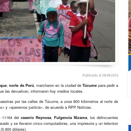
Publicado el 28-09-2016
eque
,
norte de Perú
, marcharon en la ciudad de
Túcume
para pedir a
ue las devuelvan, informaron hoy medios locales.
stras por las calles de Túcume, a unos 800 kilómetros al norte de
s» y «queremos justicia», de acuerdo a RPP Noticias.
io 11164 del
caserío Reynosa
,
Fulgencia Nizama
, los delincuentes
asado y se llevaron cinco computadoras, una impresora y un televisor
(5,900 dólares).