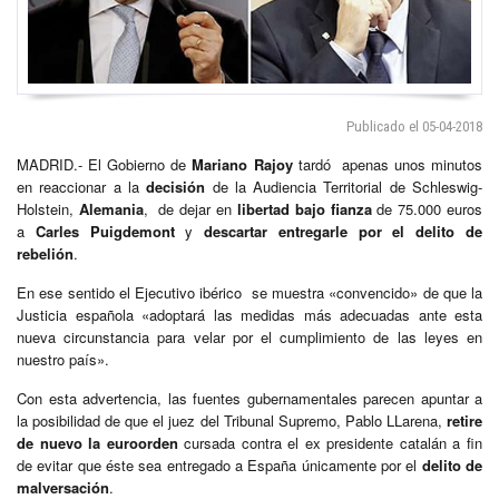
Publicado el 05-04-2018
MADRID.- El Gobierno de
Mariano Rajoy
tardó apenas unos minutos
en reaccionar a la
decisión
de la Audiencia Territorial de Schleswig-
Holstein,
Alemania
, de dejar en
libertad bajo fianza
de 75.000 euros
a
Carles Puigdemont
y
descartar entregarle por el delito de
rebelión
.
En ese sentido el Ejecutivo ibérico se muestra «convencido» de que la
Justicia española «adoptará las medidas más adecuadas ante esta
nueva circunstancia para velar por el cumplimiento de las leyes en
nuestro país».
Con esta advertencia, las fuentes gubernamentales parecen apuntar a
la posibilidad de que el juez del Tribunal Supremo, Pablo LLarena,
retire
de nuevo la euroorden
cursada contra el ex presidente catalán a fin
de evitar que éste sea entregado a España únicamente por el
delito de
malversación
.