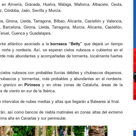
s en Almería, Granada, Huelva, Málaga, Mallorca, Albacete, Ceuta,
z, Córdoba, Jaén, Sevilla y Murcia.
, Girona, Lleida, Tarragona, Bilbao, Alicante, Castellón y Valencia,
Barcelona, Girona, Lleida, Tarragona, Murcia, Alicante, Castellón,
Teruel, Cuenca y Guadalajara.
nte atlántico asociado a la
borrasca “Betty”
que dejará un tiempo
 norte y nordeste. Así, se esperan cielos nubosos o cubiertos en el
a tarde más abundantes y acompañadas de tormenta, localmente fuertes
n cielos nubosos con probables lluvias débiles y chubascos dispersos.
 chubascos y tormentas, más probables y abundantes en el nordeste.
on granizo en
Pirineos
y en otras zonas de Cataluña, áreas de la
de viento en sur de la Ibérica.
 intervalos de nubes medias y altas que llegarán a Baleares al final.
orán, así como bancos de niebla matinales en zonas altas del extremo
ima alta en Canarias y sur peninsular.