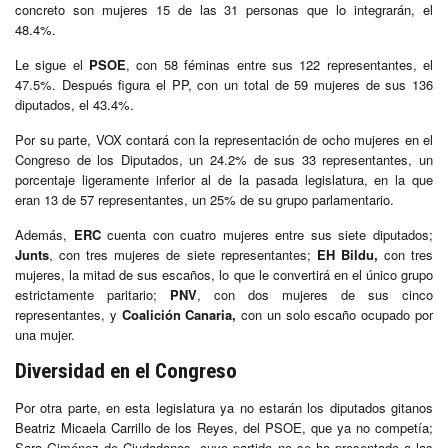
concreto son mujeres 15 de las 31 personas que lo integrarán, el
48.4%.
Le sigue el
PSOE
, con 58 féminas entre sus 122 representantes, el
47.5%. Después figura el PP, con un total de 59 mujeres de sus 136
diputados, el 43.4%.
Por su parte, VOX contará con la representación de ocho mujeres en el
Congreso de los Diputados, un 24.2% de sus 33 representantes, un
porcentaje ligeramente inferior al de la pasada legislatura, en la que
eran 13 de 57 representantes, un 25% de su grupo parlamentario.
Además,
ERC
cuenta con cuatro mujeres entre sus siete diputados;
Junts
, con tres mujeres de siete representantes;
EH Bildu,
con tres
mujeres, la mitad de sus escaños, lo que le convertirá en el único grupo
estrictamente paritario;
PNV
, con dos mujeres de sus cinco
representantes, y
Coalición Canaria,
con un solo escaño ocupado por
una mujer.
Diversidad en el Congreso
Por otra parte, en esta legislatura ya no estarán los diputados gitanos
Beatriz Micaela Carrillo de los Reyes, del PSOE, que ya no competía;
Sara Giménez de Ciudadanos, cuyo partido no se ha presentado a las