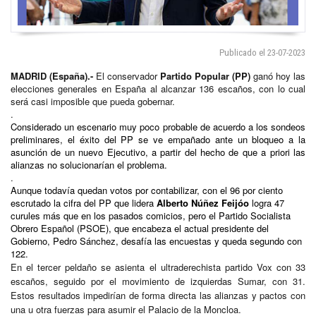
Publicado el 23-07-2023
MADRID (España).-
El conservador
Partido Popular (PP)
ganó hoy las
elecciones generales en España al alcanzar 136 escaños, con lo cual
será casi imposible que pueda gobernar.
.
Considerado un escenario muy poco probable de acuerdo a los sondeos
preliminares, el éxito del PP se ve empañado ante un bloqueo a la
asunción de un nuevo Ejecutivo, a partir del hecho de que a priori las
alianzas no solucionarían el problema.
.
Aunque todavía quedan votos por contabilizar, con el 96 por ciento
escrutado la cifra del PP que lidera
Alberto Núñez Feijóo
logra 47
curules más que en los pasados comicios, pero el Partido Socialista
Obrero Español (PSOE), que encabeza el actual presidente del
Gobierno, Pedro Sánchez, desafía las encuestas y queda segundo con
122.
En el tercer peldaño se asienta el ultraderechista partido Vox con 33
escaños, seguido por el movimiento de izquierdas Sumar, con 31.
Estos resultados impedirían de forma directa las alianzas y pactos con
una u otra fuerzas para asumir el Palacio de la Moncloa.