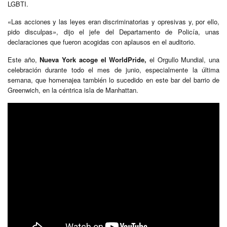
LGBTI.
«Las acciones y las leyes eran discriminatorias y opresivas y, por ello,
pido disculpas», dijo el jefe del Departamento de Policía, unas
declaraciones que fueron acogidas con aplausos en el auditorio.
Este año,
Nueva York acoge el WorldPride,
el Orgullo Mundial, una
celebración durante todo el mes de junio, especialmente la última
semana, que homenajea también lo sucedido en este bar del barrio de
Greenwich, en la céntrica isla de Manhattan.