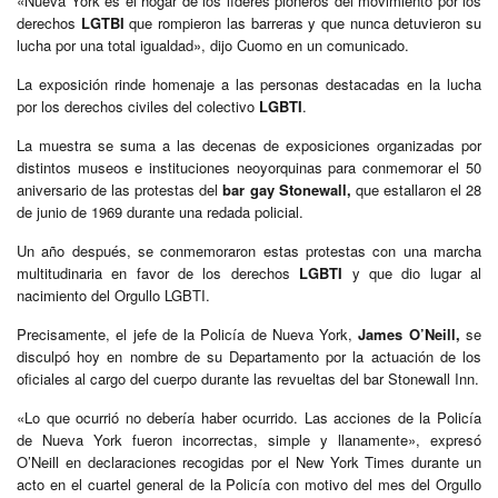
«Nueva York es el hogar de los líderes pioneros del movimiento por los
derechos
LGTBI
que rompieron las barreras y que nunca detuvieron su
lucha por una total igualdad», dijo Cuomo en un comunicado.
La exposición rinde homenaje a las personas destacadas en la lucha
por los derechos civiles del colectivo
LGBTI
.
La muestra se suma a las decenas de exposiciones organizadas por
distintos museos e instituciones neoyorquinas para conmemorar el 50
aniversario de las protestas del
bar gay Stonewall,
que estallaron el 28
de junio de 1969 durante una redada policial.
Un año después, se conmemoraron estas protestas con una marcha
multitudinaria en favor de los derechos
LGBTI
y que dio lugar al
nacimiento del Orgullo LGBTI.
Precisamente, el jefe de la Policía de Nueva York,
James O’Neill,
se
disculpó hoy en nombre de su Departamento por la actuación de los
oficiales al cargo del cuerpo durante las revueltas del bar Stonewall Inn.
«Lo que ocurrió no debería haber ocurrido. Las acciones de la Policía
de Nueva York fueron incorrectas, simple y llanamente», expresó
O’Neill en declaraciones recogidas por el New York Times durante un
acto en el cuartel general de la Policía con motivo del mes del Orgullo