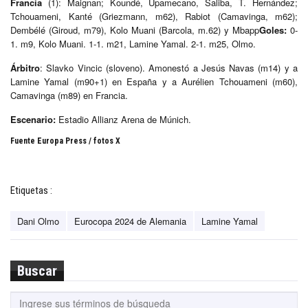
Francia
(1): Maignan; Koundé, Upamecano, Saliba, T. Hernández;
Tchouameni, Kanté (Griezmann, m62), Rabiot (Camavinga, m62);
Dembélé (Giroud, m79), Kolo Muani (Barcola, m.62) y Mbapp
Goles:
0-
1. m9, Kolo Muani. 1-1. m21, Lamine Yamal. 2-1. m25, Olmo.
Árbitro
: Slavko Vincic (sloveno). Amonestó a Jesús Navas (m14) y a
Lamine Yamal (m90+1) en España y a Aurélien Tchouameni (m60),
Camavinga (m89) en Francia.
Escenario:
Estadio Allianz Arena de Múnich.
Fuente Europa Press / fotos X
Etiquetas :
Dani Olmo
Eurocopa 2024 de Alemania
Lamine Yamal
Buscar