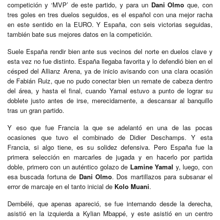
competición y ‘MVP’ de este partido, y para un
Dani Olmo
que, con
tres goles en tres duelos seguidos, es el español con una mejor racha
en este sentido en la EURO. Y España, con seis victorias seguidas,
también bate sus mejores datos en la competición.
Suele España rendir bien ante sus vecinos del norte en duelos clave y
esta vez no fue distinto. España llegaba favorita y lo defendió bien en el
césped del Allianz Arena, ya de inicio avisando con una clara ocasión
de Fabián Ruiz, que no pudo conectar bien un remate de cabeza dentro
del área, y hasta el final, cuando Yamal estuvo a punto de lograr su
doblete justo antes de irse, merecidamente, a descansar al banquillo
tras un gran partido.
Y eso que fue Francia la que se adelantó en una de las pocas
ocasiones que tuvo el combinado de Didier Deschamps. Y esta
Francia, si algo tiene, es su solidez defensiva. Pero España fue la
primera selección en marcarles de jugada y en hacerlo por partida
doble, primero con un auténtico golazo de
Lamine Yamal
y, luego, con
esa buscada fortuna de
Dani Olmo
. Dos martillazos para subsanar el
error de marcaje en el tanto inicial de
Kolo Muani
.
Dembélé, que apenas apareció, se fue internando desde la derecha,
asistió en la izquierda a Kylian Mbappé, y este asistió en un centro