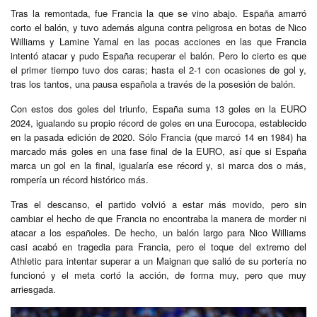
Tras la remontada, fue Francia la que se vino abajo. España amarró
corto el balón, y tuvo además alguna contra peligrosa en botas de Nico
Williams y Lamine Yamal en las pocas acciones en las que Francia
intentó atacar y pudo España recuperar el balón. Pero lo cierto es que
el primer tiempo tuvo dos caras; hasta el 2-1 con ocasiones de gol y,
tras los tantos, una pausa española a través de la posesión de balón.
Con estos dos goles del triunfo, España suma 13 goles en la EURO
2024, igualando su propio récord de goles en una Eurocopa, establecido
en la pasada edición de 2020. Sólo Francia (que marcó 14 en 1984) ha
marcado más goles en una fase final de la EURO, así que si España
marca un gol en la final, igualaría ese récord y, si marca dos o más,
rompería un récord histórico más.
Tras el descanso, el partido volvió a estar más movido, pero sin
cambiar el hecho de que Francia no encontraba la manera de morder ni
atacar a los españoles. De hecho, un balón largo para Nico Williams
casi acabó en tragedia para Francia, pero el toque del extremo del
Athletic para intentar superar a un Maignan que salió de su portería no
funcionó y el meta cortó la acción, de forma muy, pero que muy
arriesgada.