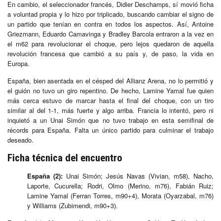
En cambio, el seleccionador francés, Didier Deschamps, sí movió ficha
a voluntad propia y lo hizo por triplicado, buscando cambiar el signo de
un partido que tenían en contra en todos los aspectos. Así, Antoine
Griezmann, Eduardo Camavinga y Bradley Barcola entraron a la vez en
el m62 para revolucionar el choque, pero lejos quedaron de aquella
revolución francesa que cambió a su país y, de paso, la vida en
Europa.
España, bien asentada en el césped del Allianz Arena, no lo permitió y
el guión no tuvo un giro repentino. De hecho, Lamine Yamal fue quien
más cerca estuvo de marcar hasta el final del choque, con un tiro
similar al del 1-1, más fuerte y algo arriba. Francia lo intentó, pero ni
inquietó a un Unai Simón que no tuvo trabajo en esta semifinal de
récords para España. Falta un único partido para culminar el trabajo
deseado.
Ficha técnica del encuentro
España (2):
Unai Simón; Jesús Navas (Vivian, m58), Nacho,
Laporte, Cucurella; Rodri, Olmo (Merino, m76), Fabián Ruiz;
Lamine Yamal (Ferran Torres, m90+4), Morata (Oyarzabal, m76)
y Williams (Zubimendi, m90+3).