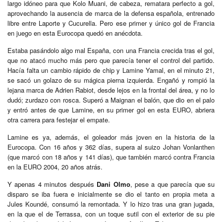
largo idóneo para que Kolo Muani, de cabeza, rematara perfecto a gol,
aprovechando la ausencia de marca de la defensa española, entrenado
libre entre Laporte y Cucurella. Pero ese primer y único gol de Francia
en juego en esta Eurocopa quedó en anécdota.
Estaba pasándolo algo mal España, con una Francia crecida tras el gol,
que no atacó mucho más pero que parecía tener el control del partido.
Hacía falta un cambio rápido de chip y Lamine Yamal, en el minuto 21,
se sacó un golazo de su mágica pierna izquierda. Engañó y rompió la
lejana marca de Adrien Rabiot, desde lejos en la frontal del área, y no lo
dudó; zurdazo con rosca. Superó a Maignan el balón, que dio en el palo
y entró antes de que Lamine, en su primer gol en esta EURO, abriera
otra carrera para festejar el empate.
Lamine es ya, además, el goleador más joven en la historia de la
Eurocopa. Con 16 años y 362 días, supera al suizo Johan Vonlanthen
(que marcó con 18 años y 141 días), que también marcó contra Francia
en la EURO 2004, 20 años atrás.
Y apenas 4 minutos después
Dani Olmo
, pese a que parecía que su
disparo se iba fuera e inicialmente se dio el tanto en propia meta a
Jules Koundé, consumó la remontada. Y lo hizo tras una gran jugada,
en la que el de Terrassa, con un toque sutil con el exterior de su pie