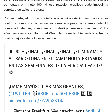
se llegaba el minuto 100. Ni esa reacción orgullosa pudo impedir la
derrota y su adiós a Europa.
Por su parte, el Eintracht cierra una eliminatoria impresionante y se
confirma como una de las sensaciones europeas de la temporada. El
combinado alemán, noveno en la Bundesliga, vuelve a unas ‘semis’ dos
años después y se cita con el West Ham, que también estará entre los
cuatro mejores de la Europa League.
⏹️ 90' – ¡FINAL! ¡FINAL! ¡FINAL! ¡ELIMINAMOS
AL BARCELONA EN EL CAMP NOU Y ESTAMOS
EN LAS SEMIFINALES DE LA EUROPA LEAGUE!
🦅
¡DAME MAYÚSCULAS MÁS GRANDES,
@TWITTER
! 🙌
#SGEuropa
#FCBSGE
2️⃣:3️⃣
pic.twitter.com/zZA9o3K14a
— Eintracht Frankfurt (@eintracht_esp)
April 14,