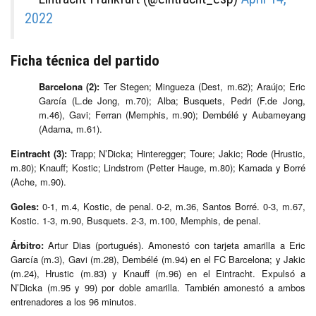
2022
Ficha técnica del partido
Barcelona (2):
Ter Stegen; Mingueza (Dest, m.62); Araújo; Eric
García (L.de Jong, m.70); Alba; Busquets, Pedri (F.de Jong,
m.46), Gavi; Ferran (Memphis, m.90); Dembélé y Aubameyang
(Adama, m.61).
Eintracht (3):
Trapp; N’Dicka; Hinteregger; Toure; Jakic; Rode (Hrustic,
m.80); Knauff; Kostic; Lindstrom (Petter Hauge, m.80); Kamada y Borré
(Ache, m.90).
Goles:
0-1, m.4, Kostic, de penal. 0-2, m.36, Santos Borré. 0-3, m.67,
Kostic. 1-3, m.90, Busquets. 2-3, m.100, Memphis, de penal.
Árbitro:
Artur Dias (portugués). Amonestó con tarjeta amarilla a Eric
García (m.3), Gavi (m.28), Dembélé (m.94) en el FC Barcelona; y Jakic
(m.24), Hrustic (m.83) y Knauff (m.96) en el Eintracht. Expulsó a
N’Dicka (m.95 y 99) por doble amarilla. También amonestó a ambos
entrenadores a los 96 minutos.