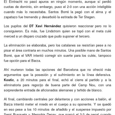
El Eintracht no pasó apuros en ningún momento, aunque sí perdió
cuotas de dominio, sin embargo, puso el 2-0 con una acción inteligible
cuando más lo necesitaba. Santos Borré la pegó con el alma y el
zapatazo fue tremendo y desarboló la estirada de Ter Stegen.
Los pupilos del
DT Xavi Hernández
quisieron reaccionar pero no lo
consiguieron. Es más, fue Lindstrom quien se topó con el meta culé
merced a un disparo cruzado que pudo suponer el tercero.
La eliminación se elaboraba, pero los catalanes se resistían pese a no
pisar el área contraria en muchos minutos. Una posible mano de Santos
Borré, que el VAR intentó corregir sin suerte para los culés, tampoco
fue opción para el Barza.
Ahí murieron todas las opciones del Barcelona que no ofreció más
argumentos que la posesión y el sufrimiento en la línea defensiva.
Kostic
, a 20 minutos para el final, echó el cierre al partido y a la
eliminatoria para regocijo de buena parte del Camp Nou, con una
sorprendente entrada de aficionados alemanes y teñido de blanco.
Al final, cambiando centrales por delanteros y con acciones a balón, el
Barza intentó meter el miedo en el cuerpo a su oponente. Y se quedó
en eso pese a los 10 minutos de añadido y el suspense impuesto por
Sergi Busquets y Memphis Depay, que marcó el 2-3 de penal cuando