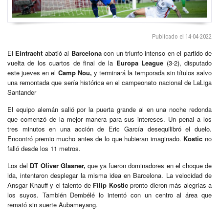
Publicado el 14-04-2022
El
Eintracht
abatió al
Barcelona
con un triunfo intenso en el partido de
vuelta de los cuartos de final de la
Europa League
(3-2), disputado
este jueves en el
Camp Nou,
y terminará la temporada sin títulos salvo
una remontada que sería histórica en el campeonato nacional de LaLiga
Santander
El equipo alemán salió por la puerta grande al en una noche redonda
que comenzó de la mejor manera para sus intereses. Un penal a los
tres minutos en una acción de Eric García desequilibró el duelo.
Encontró premio mucho antes de lo que hubieran imaginado.
Kostic
no
falló desde los 11 metros.
Los del
DT Oliver Glasner,
que ya fueron dominadores en el choque de
ida, intentaron desplegar la misma idea en Barcelona. La velocidad de
Ansgar Knauff y el talento de
Filip Kostic
pronto dieron más alegrías a
los suyos. También Dembélé lo intentó con un centro al área que
remató sin suerte Aubameyang.