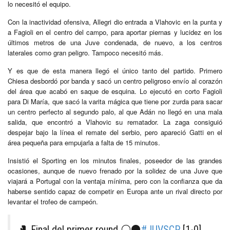
lo necesitó el equipo.
Con la inactividad ofensiva, Allegri dio entrada a Vlahovic en la punta y
a Fagioli en el centro del campo, para aportar piernas y lucidez en los
últimos metros de una Juve condenada, de nuevo, a los centros
laterales como gran peligro. Tampoco necesitó más.
Y es que de esta manera llegó el único tanto del partido. Primero
Chiesa desbordó por banda y sacó un centro peligroso envío al corazón
del área que acabó en saque de esquina. Lo ejecutó en corto Fagioli
para Di María, que sacó la varita mágica que tiene por zurda para sacar
un centro perfecto al segundo palo, al que Adán no llegó en una mala
salida, que encontró a Vlahovic su rematador. La zaga consiguió
despejar bajo la línea el remate del serbio, pero apareció Gatti en el
área pequeña para empujarla a falta de 15 minutos.
Insistió el Sporting en los minutos finales, poseedor de las grandes
ocasiones, aunque de nuevo frenado por la solidez de una Juve que
viajará a Portugal con la ventaja mínima, pero con la confianza que da
haberse sentido capaz de competir en Europa ante un rival directo por
levantar el trofeo de campeón.
🥊 Final del primer round ⚪️⚫️
#JUVSCP
[1-0]