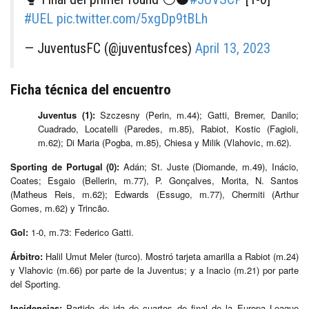
#UEL
pic.twitter.com/5xgDp9tBLh
— JuventusFC (@juventusfces)
April 13, 2023
Ficha técnica del encuentro
Juventus (1):
Szczesny (Perin, m.44); Gatti, Bremer, Danilo;
Cuadrado, Locatelli (Paredes, m.85), Rabiot, Kostic (Fagioli,
m.62); Di Maria (Pogba, m.85), Chiesa y Milik (Vlahovic, m.62).
Sporting de Portugal (0):
Adán; St. Juste (Diomande, m.49), Inácio,
Coates; Esgaio (Bellerin, m.77), P. Gonçalves, Morita, N. Santos
(Matheus Reis, m.62); Edwards (Essugo, m.77), Chermiti (Arthur
Gomes, m.62) y Trincão.
Gol:
1-0, m.73: Federico Gatti.
Árbitro:
Halil Umut Meler (turco). Mostró tarjeta amarilla a Rabiot (m.24)
y Vlahovic (m.66) por parte de la Juventus; y a Inacio (m.21) por parte
del Sporting.
Incidencias:
Partido de ida de cuartos de final de la Europa League