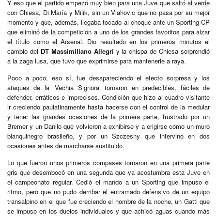
Y eso que el partido empezó muy bien para una Juve que saltó al verde
con Chiesa, Di María y Milik, sin un Vlahovic que no pasa por su mejor
momento y que, además, llegaba tocado al choque ante un Sporting CP
que eliminó de la competición a uno de los grandes favoritos para alzar
el título como el Arsenal. Dio resultado en los primeros minutos el
cambio del
DT Massimiliano Allegri
y la chispa de Chiesa sorprendió
a la zaga lusa, que tuvo que exprimirse para mantenerle a raya.
Poco a poco, eso sí, fue desapareciendo el efecto sorpresa y los
ataques de la ‘Vechia Signora’ tornaron en predecibles, fáciles de
defender, erráticos e imprecisos. Condición que hizo al cuadro visitante
ir creciendo paulatinamente hasta hacerse con el control de la medular
y tener las grandes ocasiones de la primera parte, frustrado por un
Bremer y un Danilo que volvieron a exhibirse y a erigirse como un muro
blanquinegro brasileño, y por un Szczesny que intervino en dos
ocasiones antes de marcharse sustituido.
Lo que fueron unos primeros compases tornaron en una primera parte
gris que desembocó en una segunda que ya acostumbra esta Juve en
el campeonato regular. Cedió el mando a un Sporting que impuso el
ritmo, pero que no pudo derribar el entramado defensivo de un equipo
transalpino en el que fue creciendo el hombre de la noche, un Gatti que
se impuso en los duelos individuales y que achicó aguas cuando más