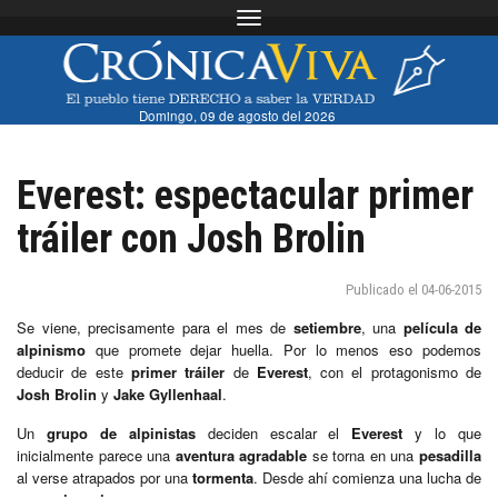
Toggle navigation
Domingo, 09 de agosto del 2026
Everest: espectacular primer
tráiler con Josh Brolin
Publicado el 04-06-2015
Se viene, precisamente para el mes de
setiembre
, una
película de
alpinismo
que promete dejar huella. Por lo menos eso podemos
deducir de este
primer tráiler
de
Everest
, con el protagonismo de
Josh Brolin
y
Jake Gyllenhaal
.
Un
grupo de alpinistas
deciden escalar el
Everest
y lo que
inicialmente parece una
aventura agradable
se torna en una
pesadilla
al verse atrapados por una
tormenta
. Desde ahí comienza una lucha de