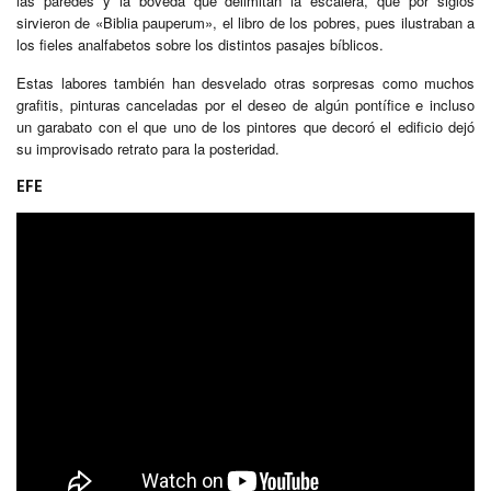
las paredes y la bóveda que delimitan la escalera, que por siglos
sirvieron de «Biblia pauperum», el libro de los pobres, pues ilustraban a
los fieles analfabetos sobre los distintos pasajes bíblicos.
Estas labores también han desvelado otras sorpresas como muchos
grafitis, pinturas canceladas por el deseo de algún pontífice e incluso
un garabato con el que uno de los pintores que decoró el edificio dejó
su improvisado retrato para la posteridad.
EFE