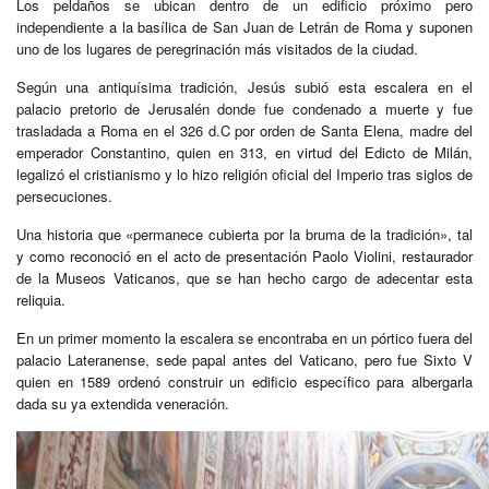
Los peldaños se ubican dentro de un edificio próximo pero
independiente a la basílica de San Juan de Letrán de Roma y suponen
uno de los lugares de peregrinación más visitados de la ciudad.
Según una antiquísima tradición, Jesús subió esta escalera en el
palacio pretorio de Jerusalén donde fue condenado a muerte y fue
trasladada a Roma en el 326 d.C por orden de Santa Elena, madre del
emperador Constantino, quien en 313, en virtud del Edicto de Milán,
legalizó el cristianismo y lo hizo religión oficial del Imperio tras siglos de
persecuciones.
Una historia que «permanece cubierta por la bruma de la tradición», tal
y como reconoció en el acto de presentación Paolo Violini, restaurador
de la Museos Vaticanos, que se han hecho cargo de adecentar esta
reliquia.
En un primer momento la escalera se encontraba en un pórtico fuera del
palacio Lateranense, sede papal antes del Vaticano, pero fue Sixto V
quien en 1589 ordenó construir un edificio específico para albergarla
dada su ya extendida veneración.