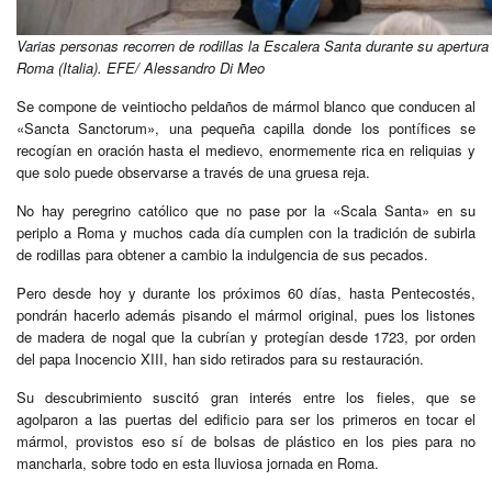
Varias personas recorren de rodillas la Escalera Santa durante su apertura
Roma (Italia). EFE/ Alessandro Di Meo
Se compone de veintiocho peldaños de mármol blanco que conducen al
«Sancta Sanctorum», una pequeña capilla donde los pontífices se
recogían en oración hasta el medievo, enormemente rica en reliquias y
que solo puede observarse a través de una gruesa reja.
No hay peregrino católico que no pase por la «Scala Santa» en su
periplo a Roma y muchos cada día cumplen con la tradición de subirla
de rodillas para obtener a cambio la indulgencia de sus pecados.
Pero desde hoy y durante los próximos 60 días, hasta Pentecostés,
pondrán hacerlo además pisando el mármol original, pues los listones
de madera de nogal que la cubrían y protegían desde 1723, por orden
del papa Inocencio XIII, han sido retirados para su restauración.
Su descubrimiento suscitó gran interés entre los fieles, que se
agolparon a las puertas del edificio para ser los primeros en tocar el
mármol, provistos eso sí de bolsas de plástico en los pies para no
mancharla, sobre todo en esta lluviosa jornada en Roma.