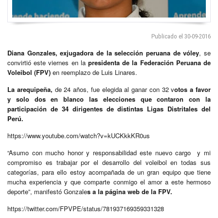
Publicado el 30-09-2016
Diana Gonzales, exjugadora de la selección peruana de vóley
, se
convirtió este viernes en la
presidenta de la Federación Peruana de
Voleibol (FPV)
en reemplazo de Luis Linares.
La arequipeña,
de 24 años, fue elegida al ganar con 32 v
otos a favor
y solo dos en blanco las elecciones que contaron con la
participación de 34 dirigentes de distintas Ligas Distritales del
Perú.
https://www.youtube.com/watch?v=kUCKkkKR0us
“Asumo con mucho honor y responsabilidad este nuevo cargo y mi
compromiso es trabajar por el desarrollo del voleibol en todas sus
categorías, para ello estoy acompañada de un gran equipo que tiene
mucha experiencia y que comparte conmigo el amor a este hermoso
deporte”, manifestó Gonzale
s a la página web de la FPV.
https://twitter.com/FPVPE/status/781937169359331328