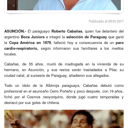
Publicado el 09-01-2017
ASUNCIÓN.-
El paraguayo
Roberto Cabañas
, quien fue delantero del
argentino
Boca Juniors
e integró la
selección de Paraguay
que ganó
la
Copa América en 1979
, falleció hoy a consecuencia de un
paro
cardio-respiratorio,
según informaron sus familiares a los medios
locales.
Cabañas, de 55 años, murió de madrugada en la vivienda de su
hermano, en Asunción, y sus restos serán trasladados a Pilar, su
ciudad natal, al suroeste de Paraguay, añadieron sus allegados.
Todo un ídolo de la Albirroja paraguaya, Cabañas debutó como
profesional en el asunceño Cerro Porteño y poco después, con 19 años,
fichó por el Cosmos neoyorquino, donde jugó cuatro temporadas y
destacó por sus goles de chilena.