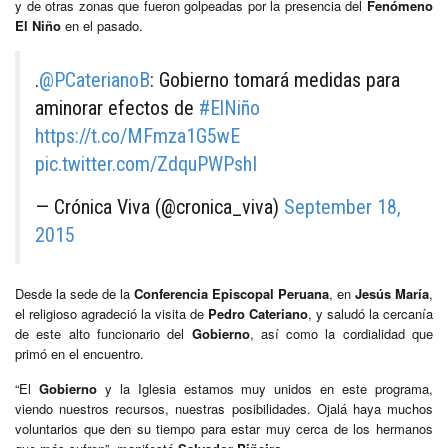
y de otras zonas que fueron golpeadas por la presencia del
Fenómeno
El Niño
en el pasado.
.
@PCaterianoB
: Gobierno tomará medidas para
aminorar efectos de
#ElNiño
https://t.co/MFmza1G5wE
pic.twitter.com/ZdquPWPshI
— Crónica Viva (@cronica_viva)
September 18,
2015
Desde la sede de la
Conferencia Episcopal Peruana
, en
Jesús María
,
el religioso agradeció la visita de
Pedro Cateriano
, y saludó la cercanía
de este alto funcionario del
Gobierno
, así como la cordialidad que
primó en el encuentro.
“El
Gobierno
y la Iglesia estamos muy unidos en este programa,
viendo nuestros recursos, nuestras posibilidades. Ojalá haya muchos
voluntarios que den su tiempo para estar muy cerca de los hermanos