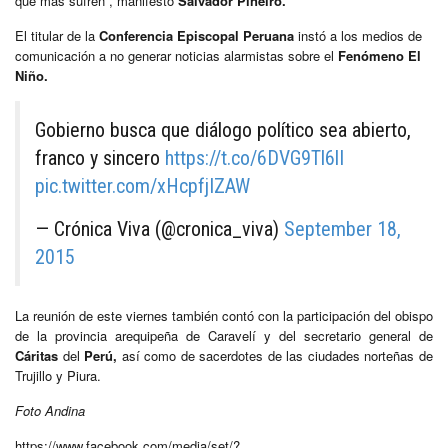
que más sufren”, manifestó
Salvador Piñeiro.
El titular de la
Conferencia Episcopal Peruana
instó a los medios de
comunicación a no generar noticias alarmistas sobre el
Fenómeno El
Niño.
Gobierno busca que diálogo político sea abierto,
franco y sincero
https://t.co/6DVG9Tl6lI
pic.twitter.com/xHcpfjIZAW
— Crónica Viva (@cronica_viva)
September 18,
2015
La reunión de este viernes también contó con la participación del obispo
de la provincia arequipeña de Caravelí y del secretario general de
Cáritas
del
Perú,
así como de sacerdotes de las ciudades norteñas de
Trujillo y Piura.
Foto Andina
https://www.facebook.com/media/set/?