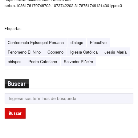
set=a.1036176179748702.1073742202.317875174912143&type=3
Etiquetas :
Conferencia Episcopal Peruana
dialogo
Ejecutivo
Fenómeno El Niño
Gobierno
Iglesia Católica
Jesús María
obispos
Pedro Cateriano
Salvador Piñeiro
Buscar
Buscar