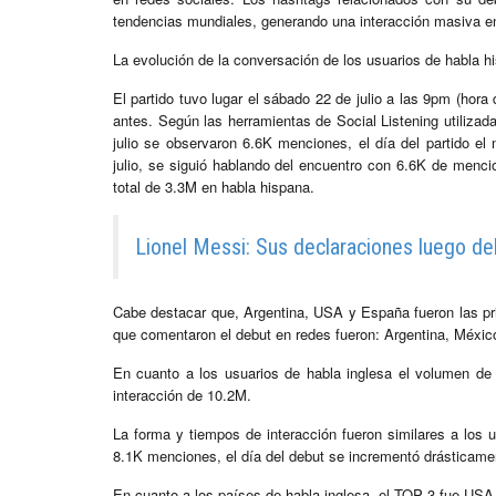
tendencias mundiales, generando una interacción masiva en
La evolución de la conversación de los usuarios de habla h
El partido tuvo lugar el sábado 22 de julio a las 9pm (hor
antes. Según las herramientas de Social Listening utilizad
julio se observaron 6.6K menciones, el día del partido el
julio, se siguió hablando del encuentro con 6.6K de menci
total de 3.3M en habla hispana.
Lionel Messi: Sus declaraciones luego del 
Cabe destacar que, Argentina, USA y España fueron las pri
que comentaron el debut en redes fueron: Argentina, Méxi
En cuanto a los usuarios de habla inglesa el volumen de
interacción de 10.2M.
La forma y tiempos de interacción fueron similares a los
8.1K menciones, el día del debut se incrementó drásticamen
En cuanto a los países de habla inglesa, el TOP 3 fue US