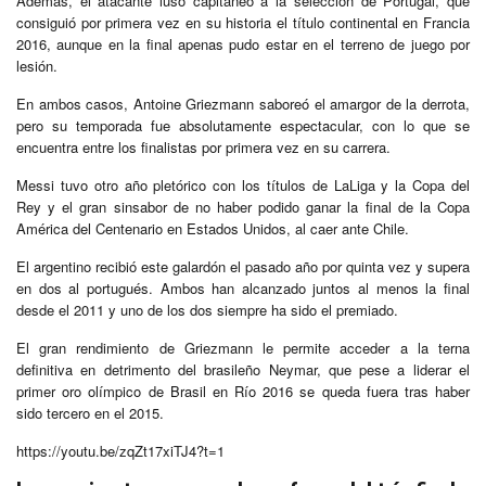
Además, el atacante luso capitaneó a la selección de Portugal, que
consiguió por primera vez en su historia el título continental en Francia
2016, aunque en la final apenas pudo estar en el terreno de juego por
lesión.
En ambos casos, Antoine Griezmann saboreó el amargor de la derrota,
pero su temporada fue absolutamente espectacular, con lo que se
encuentra entre los finalistas por primera vez en su carrera.
Messi tuvo otro año pletórico con los títulos de LaLiga y la Copa del
Rey y el gran sinsabor de no haber podido ganar la final de la Copa
América del Centenario en Estados Unidos, al caer ante Chile.
El argentino recibió este galardón el pasado año por quinta vez y supera
en dos al portugués. Ambos han alcanzado juntos al menos la final
desde el 2011 y uno de los dos siempre ha sido el premiado.
El gran rendimiento de Griezmann le permite acceder a la terna
definitiva en detrimento del brasileño Neymar, que pese a liderar el
primer oro olímpico de Brasil en Río 2016 se queda fuera tras haber
sido tercero en el 2015.
https://youtu.be/zqZt17xiTJ4?t=1