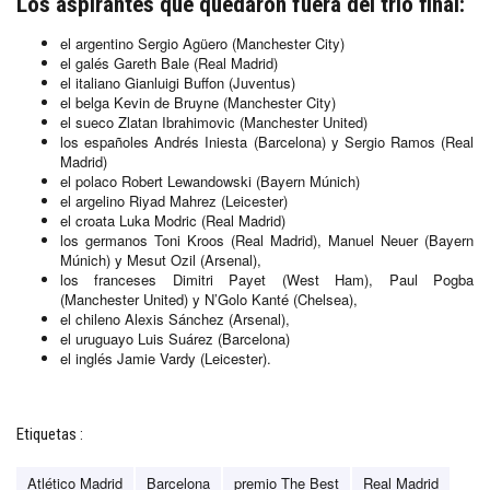
Los aspirantes que quedaron fuera del trío final:
el argentino Sergio Agüero (Manchester City)
el galés Gareth Bale (Real Madrid)
el italiano Gianluigi Buffon (Juventus)
el belga Kevin de Bruyne (Manchester City)
el sueco Zlatan Ibrahimovic (Manchester United)
los españoles Andrés Iniesta (Barcelona) y Sergio Ramos (Real
Madrid)
el polaco Robert Lewandowski (Bayern Múnich)
el argelino Riyad Mahrez (Leicester)
el croata Luka Modric (Real Madrid)
los germanos Toni Kroos (Real Madrid), Manuel Neuer (Bayern
Múnich) y Mesut Ozil (Arsenal),
los franceses Dimitri Payet (West Ham), Paul Pogba
(Manchester United) y N’Golo Kanté (Chelsea),
el chileno Alexis Sánchez (Arsenal),
el uruguayo Luis Suárez (Barcelona)
el inglés Jamie Vardy (Leicester).
Etiquetas :
Atlético Madrid
Barcelona
premio The Best
Real Madrid