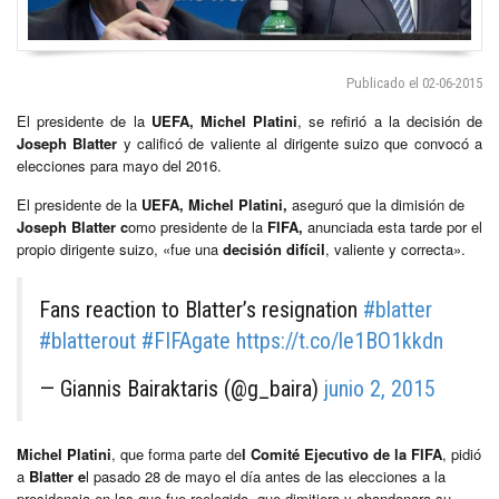
Publicado el 02-06-2015
El presidente de la
UEFA, Michel Platini
, se refirió a la decisión de
Joseph Blatter
y calificó de valiente al dirigente suizo que convocó a
elecciones para mayo del 2016.
El presidente de la
UEFA,
Michel Platini,
aseguró que la dimisión de
Joseph Blatter c
omo presidente de la
FIFA,
anunciada esta tarde por el
propio dirigente suizo, «fue una
decisión difícil
, valiente y correcta».
Fans reaction to Blatter’s resignation
#blatter
#blatterout
#FIFAgate
https://t.co/le1BO1kkdn
— Giannis Bairaktaris (@g_baira)
junio 2, 2015
Michel Platini
, que forma parte de
l Comité Ejecutivo de la FIFA
, pidió
a
Blatter e
l pasado 28 de mayo el día antes de las elecciones a la
presidencia en las que fue reelegido, que dimitiera y abandonara su