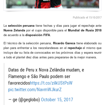
Publicado el 15-10-2017
La
selección peruana
tiene fechas y días para jugar el repechaje ante
Nueva Zelanda
por el cupo disponible para el
Mundial de Rusia 2018
de acuerdo a la
disposición FIFA
.
El técnico de la selección peruana,
Ricardo Gareca
tiene elaborado su
plan para enfrentar a los neozelandeses en el
repechaje
el mismo que
incluye dar su lista de convocados en los próximos días y espera reunir
a todo el plantel diez días antes para prepararse de la mejor manera.
Datas de Peru x Nova Zelândia mudam, e
Flamengo e São Paulo podem ser
favorecidos
https://t.co/zilkUStPsW
pic.twitter.com/NavmWJkurZ
— ge (@geglobo)
October 15, 2017