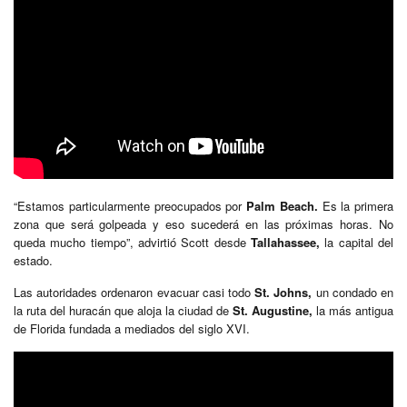
“Estamos particularmente preocupados por
Palm Beach.
Es la primera
zona que será golpeada y eso sucederá en las próximas horas. No
queda mucho tiempo”, advirtió Scott desde
Tallahassee,
la capital del
estado.
Las autoridades ordenaron evacuar casi todo
St. Johns,
un condado en
la ruta del huracán que aloja la ciudad de
St. Augustine,
la más antigua
de Florida fundada a mediados del siglo XVI.