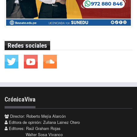
Redes sociales
CrónicaViva
Director: Roberto Mejía Alarcón
Editora de opinión: Zuliana Lainez Otero
Editores: Raúl Graham Rojas
Walter Sosa Vivanco