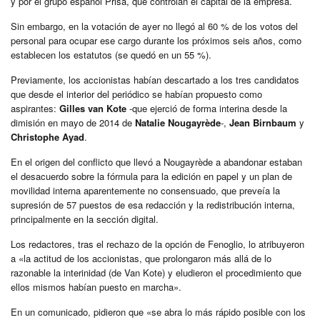
y por el grupo español Prisa, que controlan el capital de la empresa.
Sin embargo, en la votación de ayer no llegó al 60 % de los votos del
personal para ocupar ese cargo durante los próximos seis años, como
establecen los estatutos (se quedó en un 55 %).
Previamente, los accionistas habían descartado a los tres candidatos
que desde el interior del periódico se habían propuesto como
aspirantes:
Gilles van Kote
-que ejerció de forma interina desde la
dimisión en mayo de 2014 de
Natalie Nougayrède
-,
Jean Birnbaum
y
Christophe Ayad
.
En el origen del conflicto que llevó a Nougayrède a abandonar estaban
el desacuerdo sobre la fórmula para la edición en papel y un plan de
movilidad interna aparentemente no consensuado, que preveía la
supresión de 57 puestos de esa redacción y la redistribución interna,
principalmente en la sección digital.
Los redactores, tras el rechazo de la opción de Fenoglio, lo atribuyeron
a «la actitud de los accionistas, que prolongaron más allá de lo
razonable la interinidad (de Van Kote) y eludieron el procedimiento que
ellos mismos habían puesto en marcha».
En un comunicado, pidieron que «se abra lo más rápido posible con los