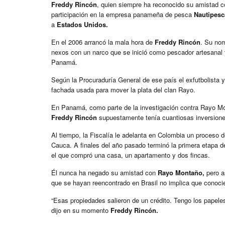
Freddy Rincón
, quien siempre ha reconocido su amistad co
participación en la empresa panameña de pesca
Nautipesc
a
Estados Unidos.
En el 2006 arrancó la mala hora de
Freddy Rincón
. Su nom
nexos con un narco que se inició como pescador artesanal 
Panamá.
Según la Procuraduría General de ese país el exfutbolist
fachada usada para mover la plata del clan Rayo.
En Panamá, como parte de la investigación contra Rayo Mon
Freddy Rincón
supuestamente tenía cuantiosas inversione
Al tiempo, la Fiscalía le adelanta en Colombia un proceso d
Cauca. A finales del año pasado terminó la primera etapa de
el que compró una casa, un apartamento y dos fincas.
Él nunca ha negado su amistad con
Rayo Montaño,
pero a
que se hayan reencontrado en Brasil no implica que conoci
“Esas propiedades salieron de un crédito. Tengo los papeles
dijo en su momento
Freddy Rincón.