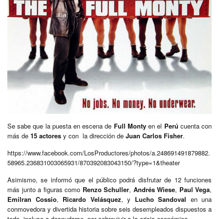
Se sabe que la puesta en escena de
Full Monty
en el
Perú
cuenta con
más de
15 actores
y con la dirección de
Juan Carlos Fisher
.
https://www.facebook.com/LosProductores/photos/a.248691491879882.
58965.236831003065931/870392083043150/?type=1&theater
Asimismo, se informó que el público podrá disfrutar de 12 funciones
más junto a figuras como
Renzo Schuller
,
Andrés Wiese
,
Paul Vega
,
Emilran Cossio
,
Ricardo Velásquez
, y
Lucho Sandoval
en una
conmovedora y divertida historia sobre seis desempleados dispuestos a
todo, incluso a desnudarse, por sobrevivir a la crisis económica.