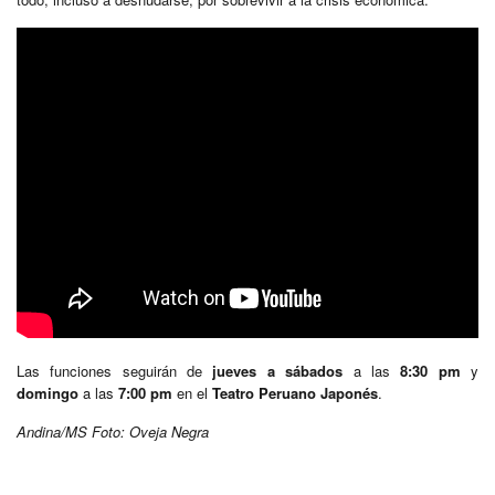
Las funciones seguirán de
jueves a sábados
a las
8:30 pm
y
domingo
a las
7:00 pm
en el
Teatro Peruano Japonés
.
Andina/MS Foto: Oveja Negra