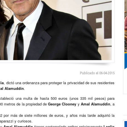
Publicado el 06-04-2015
lia
, dictó una ordenanza para proteger la privacidad de sus residentes
al Alamuddin
.
tableció una multa de hasta 500 euros (unos 335 mil pesos) para
00 metros de la propiedad de
George Clooney
y
Amal Alamuddin
, a
 por más de siete millones de euros, y años más tarde adquirió la
aparazzi y curiosos.
y
Amal Alamuddin
tienen contemplado arribar próximamente
Laglio