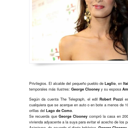
Privilegios. El alcalde del pequeño pueblo de
Laglio
, en
Ita
temporales más ilustres:
George Clooney
y su esposa
Am
Según da cuenta The Telegraph, el edil
Robert Pozzi
es
cualquiera que se acerque en auto o en bote a menos de 1
orillas del
Lago de Como
.
Se recuerda que
George Clooney
compró la casa en 2002
vivienda adyacente a la suya para evitar el acecho de los p
Asimismo, de acuerdo al diario británico,
George Clooney