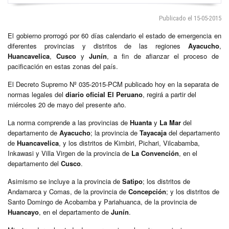
Publicado el 15-05-2015
El gobierno prorrogó por 60 días calendario el estado de emergencia en
diferentes provincias y distritos de las regiones
Ayacucho
,
Huancavelica
,
Cusco
y
Junín
, a fin de afianzar el proceso de
pacificación en estas zonas del país.
El Decreto Supremo Nº 035-2015-PCM publicado hoy en la separata de
normas legales del
diario oficial El Peruano
, regirá a partir del
miércoles 20 de mayo del presente año.
La norma comprende a las provincias de
Huanta
y
La Mar
del
departamento de
Ayacucho
; la provincia de
Tayacaja
del departamento
de
Huancavelica
, y los distritos de Kimbiri, Pichari, Vilcabamba,
Inkawasi y Villa Virgen de la provincia de
La Convención
, en el
departamento del
Cusco
.
Asimismo se incluye a la provincia de
Satipo
; los distritos de
Andamarca y Comas, de la provincia de
Concepción
; y los distritos de
Santo Domingo de Acobamba y Pariahuanca, de la provincia de
Huancayo
, en el departamento de
Junín
.