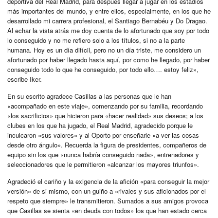
deportiva del Real Madrid, para después llegar a jugar en los estadios
más importantes del mundo, y entre ellos, especialmente, en los que he
desarrollado mi carrera profesional, el Santiago Bernabéu y Do Dragao.
Al echar la vista atrás me doy cuenta de lo afortunado que soy por todo
lo conseguido y no me refiero solo a los títulos, si no a la parte
humana. Hoy es un día difícil, pero no un día triste, me considero un
afortunado por haber llegado hasta aquí, por como he llegado, por haber
conseguido todo lo que he conseguido, por todo ello…. estoy feliz»,
escribe Iker.
En su escrito agradece Casillas a las personas que le han
«acompañado en este viaje», comenzando por su familia, recordando
«los sacrificios» que hicieron para «hacer realidad» sus deseos; a los
clubes en los que ha jugado, el Real Madrid, agradecido porque le
inculcaron «sus valores» y al Oporto por enseñarle «a ver las cosas
desde otro ángulo». Recuerda la figura de presidentes, compañeros de
equipo sin los que «nunca habría conseguido nada», entrenadores y
seleccionadores que le permitieron «alcanzar los mayores triunfos».
Agradeció el cariño y la exigencia de la afición «para conseguir la mejor
versión» de si mismo, con un guiño a «rivales y sus aficionados por el
respeto que siempre» le transmitieron. Sumados a sus amigos provoca
que Casillas se sienta «en deuda con todos» los que han estado cerca