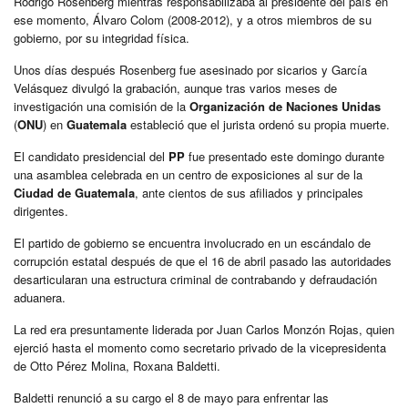
Rodrigo Rosenberg mientras responsabilizaba al presidente del país en
ese momento, Álvaro Colom (2008-2012), y a otros miembros de su
gobierno, por su integridad física.
Unos días después Rosenberg fue asesinado por sicarios y García
Velásquez divulgó la grabación, aunque tras varios meses de
investigación una comisión de la
Organización de Naciones Unidas
(
ONU
) en
Guatemala
estableció que el jurista ordenó su propia muerte.
El candidato presidencial del
PP
fue presentado este domingo durante
una asamblea celebrada en un centro de exposiciones al sur de la
Ciudad de Guatemala
, ante cientos de sus afiliados y principales
dirigentes.
El partido de gobierno se encuentra involucrado en un escándalo de
corrupción estatal después de que el 16 de abril pasado las autoridades
desarticularan una estructura criminal de contrabando y defraudación
aduanera.
La red era presuntamente liderada por Juan Carlos Monzón Rojas, quien
ejerció hasta el momento como secretario privado de la vicepresidenta
de Otto Pérez Molina, Roxana Baldetti.
Baldetti renunció a su cargo el 8 de mayo para enfrentar las