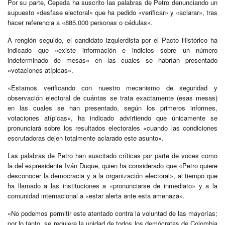
Por su parte, Cepeda ha suscrito las palabras de Petro denunciando un
supuesto «desfase electoral» que ha pedido «verificar» y «aclarar», tras
hacer referencia a «885.000 personas o cédulas».
A renglón seguido, el candidato izquierdista por el Pacto Histórico ha
indicado que «existe información e indicios sobre un número
indeterminado de mesas» en las cuales se habrían presentado
«votaciones atípicas».
«Estamos verificando con nuestro mecanismo de seguridad y
observación electoral de cuántas se trata exactamente (esas mesas)
en las cuales se han presentado, según los primeros informes,
votaciones atípicas», ha indicado advirtiendo que únicamente se
pronunciará sobre los resultados electorales «cuando las condiciones
escrutadoras dejen totalmente aclarado este asunto».
Las palabras de Petro han suscitado críticas por parte de voces como
la del expresidente Iván Duque, quien ha considerado que «Petro quiere
desconocer la democracia y a la organización electoral», al tiempo que
ha llamado a las instituciones a «pronunciarse de inmediato» y a la
comunidad internacional a «estar alerta ante esta amenaza».
«No podemos permitir este atentado contra la voluntad de las mayorías;
por lo tanto, se requiere la unidad de todos los demócratas de Colombia