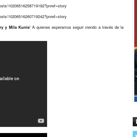
posts/10206516258719192?pnref=story
posts/10206516260719242?pnref=story
ry y Mila Kunis
! A quienes esperamos seguir viendo a través de la