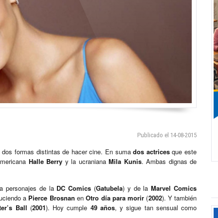
Publicado el 14-08-2015
y dos formas distintas de hacer cine. En suma
dos actrices
que este
americana
Halle Berry
y la ucraniana
Mila Kunis
. Ambas dignas de
 a personajes de la
DC Comics
(
Gatubela
) y de la
Marvel Comics
duciendo a
Pierce Brosnan
en
Otro día para morir
(
2002
). Y también
er’s Ball
(
2001
). Hoy cumple
49 años
, y sigue tan sensual como