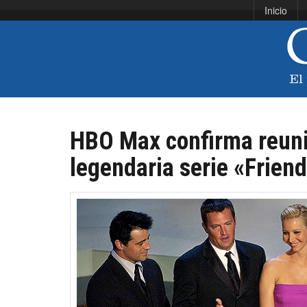
Inicio
HBO Max confirma reunió
legendaria serie «Frien