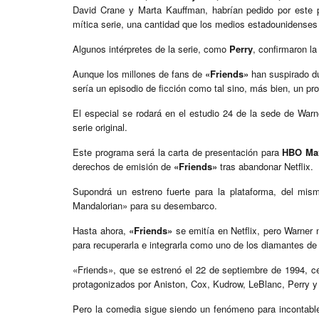
David Crane y Marta Kauffman, habrían pedido por este p
mítica serie, una cantidad que los medios estadounidenses 
Algunos intérpretes de la serie, como
Perry
, confirmaron la
Aunque los millones de fans de
«Friends»
han suspirado du
sería un episodio de ficción como tal sino, más bien, un pro
El especial se rodará en el estudio 24 de la sede de Warne
serie original.
Este programa será la carta de presentación para
HBO Ma
derechos de emisión de
«Friends»
tras abandonar Netflix.
Supondrá un estreno fuerte para la plataforma, del mi
Mandalorian» para su desembarco.
Hasta ahora,
«Friends»
se emitía en Netflix, pero Warner
para recuperarla e integrarla como uno de los diamantes de
«Friends», que se estrenó el 22 de septiembre de 1994, c
protagonizados por Aniston, Cox, Kudrow, LeBlanc, Perry 
Pero la comedia sigue siendo un fenómeno para incontable