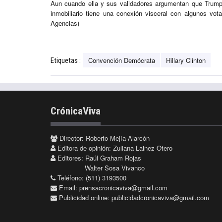
Aun cuando ella y sus validadores argumentan que Trump
inmobiliario tiene una conexión visceral con algunos v
Agencias)
Convención Demócrata
Hillary Clinton
Etiquetas :
CrónicaViva
Director: Roberto Mejía Alarcón
Editora de opinión: Zuliana Lainez Otero
Editores: Raúl Graham Rojas
Walter Sosa Vivanco
Teléfono: (511) 3193500
Email:
prensacronicaviva@gmail.com
Publicidad online:
publicidadcronicaviva@gmail.com