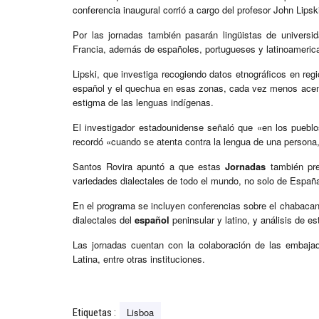
conferencia inaugural corrió a cargo del profesor John Lips
Por las jornadas también pasarán lingüistas de universid
Francia, además de españoles, portugueses y latinoameric
Lipski, que investiga recogiendo datos etnográficos en regi
español y el quechua en esas zonas, cada vez menos acent
estigma de las lenguas indígenas.
El investigador estadounidense señaló que «en los pueblos
recordó «cuando se atenta contra la lengua de una persona,
Santos Rovira apuntó a que estas
Jornadas
también pre
variedades dialectales de todo el mundo, no solo de Españ
En el programa se incluyen conferencias sobre el chabacan
dialectales del
español
peninsular y latino, y análisis de e
Las jornadas cuentan con la colaboración de las embaj
Latina, entre otras instituciones.
Lisboa
Etiquetas :