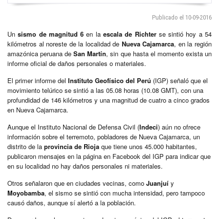
Publicado el 10-09-2016
Un
sismo de magnitud 6
en la
escala de Richter
se sintió hoy a 54
kilómetros al noreste de la localidad de
Nueva Cajamarca
, en la región
amazónica peruana de
San Martín
, sin que hasta el momento exista un
informe oficial de daños personales o materiales.
El primer informe del
Instituto Geofísico del Perú
(IGP) señaló que el
movimiento telúrico se sintió a las 05.08 horas (10.08 GMT), con una
profundidad de 146 kilómetros y una magnitud de cuatro a cinco grados
en Nueva Cajamarca.
Aunque el Instituto Nacional de Defensa Civil (
Indeci
) aún no ofrece
información sobre el terremoto, pobladores de Nueva Cajamarca, un
distrito de la
provincia de Rioja
que tiene unos 45.000 habitantes,
publicaron mensajes en la página en Facebook del IGP para indicar que
en su localidad no hay daños personales ni materiales.
Otros señalaron que en ciudades vecinas, como
Juanjuí
y
Moyobamba
, el sismo se sintió con mucha intensidad, pero tampoco
causó daños, aunque sí alertó a la población.