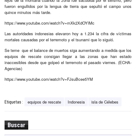
lejos de la montaña cuando la zona fue sacudida por el seísmo, pero
fueron engullidos por la lengua de tierra que sepultó el campo unos
quince minutos más tarde.
https://www.youtube.com/watch?v=mXk2XdOYIMc
Las autoridades indonesias elevaron hoy a 1.234 la cifra de víctimas
mortales causadas por el terremoto y el tsunami que lo siguió.
Se teme que el balance de muertos siga aumentando a medida que los
equipos de rescate consigan llegar a las zonas que han estado
inaccesibles desde que golpeó el terremoto el pasado viernes. (ECHA-
Agencias)
https://www.youtube.com/watch?v=FJsuBcee5YM
equipos de rescate
Indonesia
isla de Célebes
Etiquetas :
Buscar