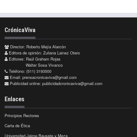
CrónicaViva
Director: Roberto Mejía Alarcón
Editora de opinión: Zuliana Lainez Otero
Editores: Raúl Graham Rojas
Walter Sosa Vivanco
Teléfono: (511) 3193500
Email:
prensacronicaviva@gmail.com
Publicidad online:
publicidadcronicaviva@gmail.com
Enlaces
Principios Rectores
Carta de Ética
Universidad Jaime Bausate y Meza