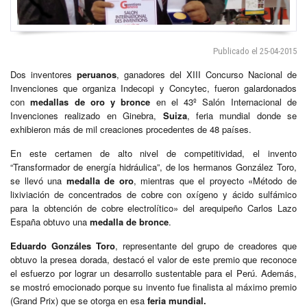
Publicado el 25-04-2015
Dos inventores
peruanos
, ganadores del XIII Concurso Nacional de
Invenciones que organiza Indecopi y Concytec, fueron galardonados
con
medallas de oro y bronce
en el 43º Salón Internacional de
Invenciones realizado en Ginebra,
Suiza
, feria mundial donde se
exhibieron más de mil creaciones procedentes de 48 países.
En este certamen de alto nivel de competitividad, el invento
“Transformador de energía hidráulica”, de los hermanos González Toro,
se llevó una
medalla de oro
, mientras que el proyecto «Método de
lixiviación de concentrados de cobre con oxígeno y ácido sulfámico
para la obtención de cobre electrolítico» del arequipeño Carlos Lazo
España obtuvo una
medalla de bronce
.
Eduardo Gonzáles Toro
, representante del grupo de creadores que
obtuvo la presea dorada, destacó el valor de este premio que reconoce
el esfuerzo por lograr un desarrollo sustentable para el Perú. Además,
se mostró emocionado porque su invento fue finalista al máximo premio
(Grand Prix) que se otorga en esa
feria
mundial.