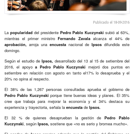
Publicado el 18-09-2016
La
popularidad
del presidente
Pedro Pablo Kuczynski
subió al 63%,
mientras el primer ministro
Fernando Zavala
alcanza el 44% de
aprobación,
arroja una
encuesta
nacional de
Ipsos
difundida este
domingo.
Según el estudio de
Ipsos,
desarrollado del 13 al 15 de setiembre del
2016, el apoyo
a Pedro Pablo Kuczynski
mejoró dos puntos en
setiembre en relación con agosto en tanto el17% lo desaprueba y el
20% no opina al respecto.
El 38% de las 1,267 personas consultadas aprueba el gobierno de
Pedro Pablo Kuczynski
porque tiene buenas ideas y planes. El 35%
cree que trabaja para mejorar la economía y el 34% destaca su
experiencia y trayectoria, señala la
encuesta
de
Ipsos.
El 32 % de quienes desaprueban la gestión de
Pedro Pablo
Kuczynski
, según
Ipsos,
sostiene que «no es serio y bromea mucho».