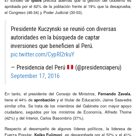
El sondeo de
Ipsos
precisa además que la gestión del Gobierno es
aprobada por el 62% de la población frente al 19% que la desaprueba,
el Congreso (46-34) y Poder Judicial (30-53).
Presidente Kuczynski se reunió con diversas
autoridades en la búsqueda de captar
inversiones que beneficien al Perú.
pic.twitter.com/CypRl2rkuY
— Presidencia del Perú
(@presidenciaperu)
September 17, 2016
En tanto, el presidente del Consejo de Ministros,
Fernando Zavala
,
tiene el 44% de
aprobación
y el titular de Educación, Jaime Saavedra
similar cifra. Se trata de los miembros del Gabinete con mayor apoyo
ciudadano, seguidos por los ministros de Economía, Alfredo Thorne
(42%) y del Interior, Carlos Basombrío (37%).
Respecto al desempeño de algunos líderes políticos, la lideresa de
Fuerza Popular
, Keiko Fujimori
, es desaprobada por el 52% y el 41%