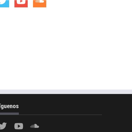
íguenos