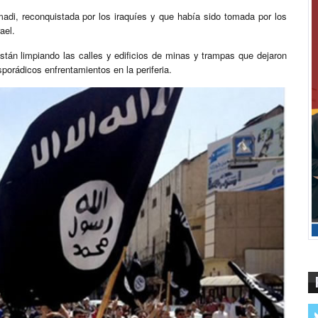
madi, reconquistada por los iraquíes y que había sido tomada por los
ael.
están limpiando las calles y edificios de minas y trampas que dejaron
sporádicos enfrentamientos en la periferia.