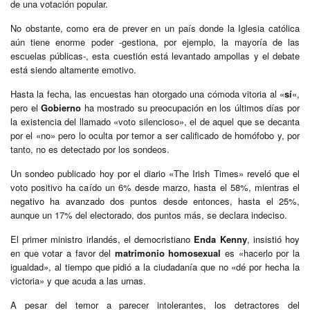
de una votación popular.
No obstante, como era de prever en un país donde la Iglesia católica
aún tiene enorme poder -gestiona, por ejemplo, la mayoría de las
escuelas públicas-, esta cuestión está levantado ampollas y el debate
está siendo altamente emotivo.
Hasta la fecha, las encuestas han otorgado una cómoda vitoria al «
sí
«,
pero el
Gobierno
ha mostrado su preocupación en los últimos días por
la existencia del llamado «voto silencioso», el de aquel que se decanta
por el «no» pero lo oculta por temor a ser calificado de homófobo y, por
tanto, no es detectado por los sondeos.
Un sondeo publicado hoy por el diario «The Irish Times» reveló que el
voto positivo ha caído un 6% desde marzo, hasta el 58%, mientras el
negativo ha avanzado dos puntos desde entonces, hasta el 25%,
aunque un 17% del electorado, dos puntos más, se declara indeciso.
El primer ministro irlandés, el democristiano
Enda Kenny
, insistió hoy
en que votar a favor del
matrimonio
homosexual
es «hacerlo por la
igualdad», al tiempo que pidió a la ciudadanía que no «dé por hecha la
victoria» y que acuda a las urnas.
A pesar del temor a parecer intolerantes, los detractores del