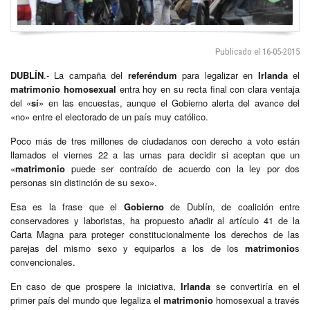
Publicado el 16-05-2015
DUBLÍN
.- La campaña del
referéndum
para legalizar en
Irlanda
el
matrimonio
homosexual
entra hoy en su recta final con clara ventaja
del «
sí
» en las encuestas, aunque el Gobierno alerta del avance del
«no» entre el electorado de un país muy católico.
Poco más de tres millones de ciudadanos con derecho a voto están
llamados el viernes 22 a las urnas para decidir si aceptan que un
«
matrimonio
puede ser contraído de acuerdo con la ley por dos
personas sin distinción de su sexo».
Esa es la frase que el
Gobierno
de Dublín, de coalición entre
conservadores y laboristas, ha propuesto añadir al artículo 41 de la
Carta Magna para proteger constitucionalmente los derechos de las
parejas del mismo sexo y equiparlos a los de los
matrimonio
s
convencionales.
En caso de que prospere la iniciativa,
Irlanda
se convertiría en el
primer país del mundo que legaliza el
matrimonio
homosexual a través