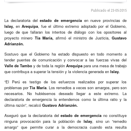
Publicado el 23-05-2015
La declaratoria del
estado de emergencia
en nueve provincias de
Islay,
en
Arequipa
, fue el último extremo adoptado por el Gobierno,
luego de que fallaran los intentos de diálogo con los opositores al
proyecto minero
Tía María,
afirmó el ministro de Justicia,
Gustavo
Adrianzén.
Sostuvo que el Gobierno ha estado dispuesto en todo momento a
tender puentes de comunicación y convocar a las fuerzas vivas del
Valle de Tambo
y de toda la región
Arequipa
para una mesa de trabajo
que contribuya a superar la tensión y la violencia generada en
Islay.
“El Perú es testigo de los esfuerzos realizados por superar los
problemas por
Tía María
. Los remedios a veces son amargos, pero son
necesarios. No hubiésemos deseado llegar a este extremo. La
declaratoria de emergencia la entendemos como la última ratio y la
última razón”, recalcó
Gustavo Adrianzén.
Aseguró que la declaratoria del
estado de emergencia
no constituye
ninguna provocación para la población de
Islay
, sino un “remedio
amargo” que permite curar a la democracia cuando esta resulta