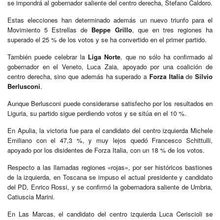
se impondrá al gobernador saliente del centro derecha, Stefano Caldoro.
Estas elecciones han determinado además un nuevo triunfo para el
Movimiento 5 Estrellas de
Beppe Grillo
, que en tres regiones ha
superado el 25 % de los votos y se ha convertido en el primer partido.
También puede celebrar la
Liga Norte
, que no sólo ha confirmado al
gobernador en el Veneto, Luca Zaia, apoyado por una coalición de
centro derecha, sino que además ha superado a
Forza Italia
de
Silvio
Berlusconi
.
Aunque Berlusconi puede considerarse satisfecho por los resultados en
Liguria, su partido sigue perdiendo votos y se sitúa en el 10 %.
En Apulia, la victoria fue para el candidato del centro izquierda Michele
Emiliano con el 47,3 %, y muy lejos quedó Francesco Schittulli,
apoyado por los disidentes de Forza Italia, con un 18 % de los votos.
Respecto a las llamadas regiones «rojas», por ser históricos bastiones
de la izquierda, en Toscana se impuso el actual presidente y candidato
del PD, Enrico Rossi, y se confirmó la gobernadora saliente de Umbria,
Catiuscia Marini.
En Las Marcas, el candidato del centro izquierda Luca Ceriscioli se