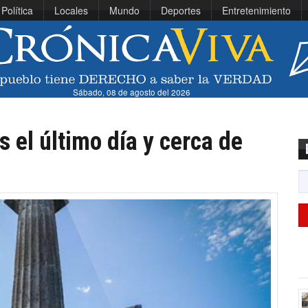
Política
Locales
Mundo
Deportes
Entretenimiento
Sábado, 08 de agosto del 2026
s el último día y cerca de