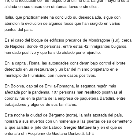
19, una reducción de 155 respecto al último día. La gran mayoría está
aislada en sus casas con síntomas leves o sin ellos.
Italia, que prácticamente ha concluido su desescalada, sigue con
atención la evolución de algunos focos que han surgido en varios
puntos del país.
Es el caso del bloque de edificios precarios de Mondragone (sur), cerca
de Nápoles, donde 43 personas, entre estas 42 inmigrantes búlgaros,
han dado positivo y que ha sido aislado por el ejército.
En la capital, Roma, las autoridades consideran bajo control el brote
detectado en un restaurante y un bar del mismo propietario en el
municipio de Fiumicino, con nueve casos positivos.
En Bolonia, capital de Emilia-Romagna, la segunda región más
afectada por la pandemia, 107 personas han resultado positivas al
coronavirus en la planta de la empresa de paquetería Bartolini, entre
trabajadores y algunos de sus familiares.
Esta noche la ciudad de Bérgamo (norte), la más azotada del país,
honrará a sus muertos con un homenaje a las puertas de su cementerio
al que asistirá el jefe del Estado,
Sergio Mattarella
y en el que se
entonará el «Requiem» de Gaetano Donizetti. EFE