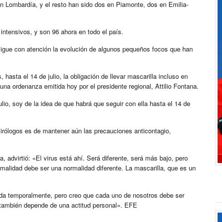
en Lombardía, y el resto han sido dos en Piamonte, dos en Emilia-
ntensivos, y son 96 ahora en todo el país.
sigue con atención la evolución de algunos pequeños focos que han
sta el 14 de julio, la obligación de llevar mascarilla incluso en
na ordenanza emitida hoy por el presidente regional, Attilio Fontana.
lio, soy de la idea de que habrá que seguir con ella hasta el 14 de
virólogos es de mantener aún las precauciones anticontagio,
a, advirtió: «El virus está ahí. Será diferente, será más bajo, pero
malidad debe ser una normalidad diferente. La mascarilla, que es un
ada temporalmente, pero creo que cada uno de nosotros debe ser
s también depende de una actitud personal». EFE