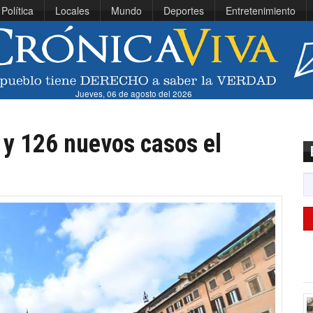
Política
Locales
Mundo
Deportes
Entretenimiento
Jueves, 06 de agosto del 2026
s y 126 nuevos casos el