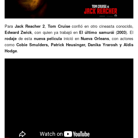
Para
Jack Reacher 2
,
Tom Cruise
confió en otro cineasta conocido,
Edward Zwick
, con quien ya trabajó en
El último samurái
(
2003
). El
rodaje
de esta
nueva película
inició en
Nueva Orleans
, con actores
como
Cobie Smulders, Patrick Heusinger, Danika Yrarosh y Aldis
Hodge
.