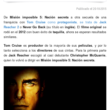
Publicado el 20-10-2015
De
Misión imposible 5: Nación secreta
a otra secuela de una
franquicia con
Tom Cruise
como
protagonista
, se trata de
Jack
Reacher 2
o
Never Go Back
(su título en
inglés
). El
filme original
se
rodó en el
2012
con buen éxito de
taquilla
, ahora se esperan resultados
similares.
Tom Cruise
es
productor
de la mayoría de sus
películas
, y por lo
tanto selecciona a los
directores
de sus cintas. Para la primera parte
de
Jack Reacher
escogió al casi debutante
Christopher McQuarrie
,
quien lo volvió a dirigir en
Misión imposible 5: Nación secreta
.