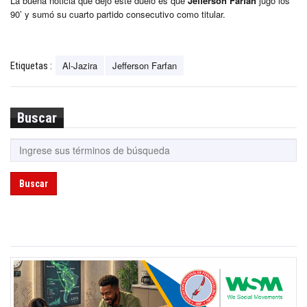
La buena noticia que dejó este duelo es que
Jefferson Farfán
jugó los
90’ y sumó su cuarto partido consecutivo como titular.
Al-Jazira
Jefferson Farfan
Etiquetas :
Buscar
Buscar