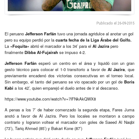
Publicado el 26-09-2015
El peruano
Jefferson Farfán
tuvo una jornada agridulce al anotar un gol
pero su equipo perdió por la
cuarta fecha de la Liga Árabe del Golfo.
La
«Foquita»
abrió el marcador a los 34’ para el
Al Jazira
pero
finalmente
Dibba Al-Fujairah
se impuso 4-2.
Jefferson Farfán
esperó un centro en el área y liquidó con un gran
gesto técnico para colocar el 1-0 transitorio a favor de
Al
Jazira
, que
previamente encadenó dos victorias consecutivas en el torneo local.
Sin embargo, el tanto del peruano se vio opacado por un gol de
Boris
Kabi
a los 42’, quien emparejó el duelo antes de ir al descanso.
https://www.youtube.com/watch?v=7lFNkAkQWX8
A penas a los 7’ de haber comenzado la segunda etapa, Fares Juma
anotó a favor de Al Jazira. Pero los locales se montaron a campo
contrario y lograron voltear el marcador con goles de Saeed Al Naqbi
(73’), Tariq Ahmed (85’) y Bakari Kone (87’)