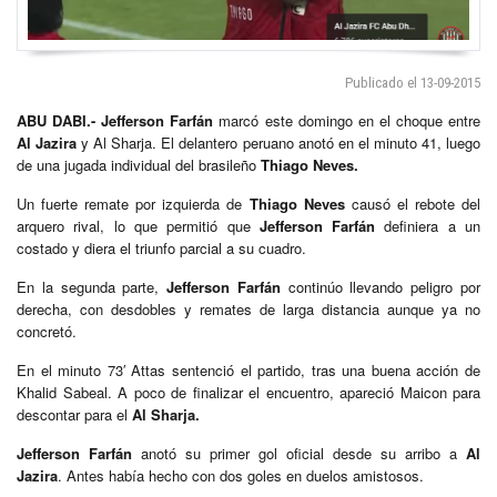
Publicado el 13-09-2015
ABU DABI.- Jefferson Farfán
marcó este domingo en el choque entre
Al Jazira
y Al Sharja. El delantero peruano anotó en el minuto 41, luego
de una jugada individual del brasileño
Thiago Neves.
Un fuerte remate por izquierda de
Thiago Neves
causó el rebote del
arquero rival, lo que permitió que
Jefferson Farfán
definiera a un
costado y diera el triunfo parcial a su cuadro.
En la segunda parte,
Jefferson Farfán
continúo llevando peligro por
derecha, con desdobles y remates de larga distancia aunque ya no
concretó.
En el minuto 73′ Attas sentenció el partido, tras una buena acción de
Khalid Sabeal. A poco de finalizar el encuentro, apareció Maicon para
descontar para el
Al Sharja.
Jefferson Farfán
anotó su primer gol oficial desde su arribo a
Al
Jazira
. Antes había hecho con dos goles en duelos amistosos.