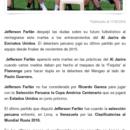
Publicado el 17-05-2016
Jefferson Farfán
despejó las dudas sobre su futuro futbolístico al
reintegrarse este martes a los entrenamientos del
Al Jazira de
Emiratos Unidos
. El delantero peruano jugó su último partido por su
equipo desde finales de noviembre de 2015.
Jefferson Farfán
apareció este martes en las prácticas del
Al Jazira
cuando varios medios daban por hecho el traspaso de la “Foquita” al
Flamengo
para hacer dupla en la delantera del Mengao al lado de
Paolo Guerrero.
Jefferson Farfán
no fue considerado por
Ricardo Gareca
para jugar
con la
Selección Peruana la Copa América Centenario
que se jugará
en
Estados Unidos
en junio próximo.
El último partido que disputó
Jefferson Farfán
fue cuando la
selección
peruana
enfrentó, en Lima, a
Venezuela
por las
Clasificatorias al
Mundial Rusia 2018.