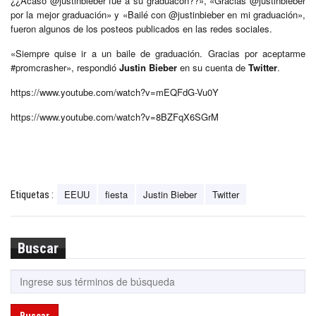
¿¿Acaso @justinbieber fue a su graduacón??», «Gracias @justinbieber
por la mejor graduación» y «Bailé con @justinbieber en mi graduación»,
fueron algunos de los posteos publicados en las redes sociales.
«Siempre quise ir a un baile de graduación. Gracias por aceptarme
#promcrasher», respondió
Justin Bieber
en su cuenta de
Twitter
.
https://www.youtube.com/watch?v=mEQFdG-Vu0Y
https://www.youtube.com/watch?v=8BZFqX6SGrM
EEUU
fiesta
Justin Bieber
Twitter
Etiquetas :
Buscar
Buscar