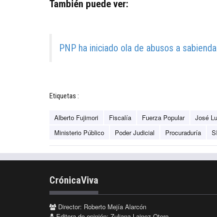
También puede ver:
PNP ha iniciado ola de abusos a sabiendas
Etiquetas :
Alberto Fujimori
Fiscalía
Fuerza Popular
José Lu
Ministerio Público
Poder Judicial
Procuraduría
S
CrónicaViva
Director: Roberto Mejía Alarcón
Editora de opinión: Zuliana Lainez Otero