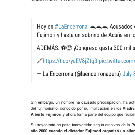
Hoy en
#LaEncerrona
: 🐀🐀🐀 Acusados d
Fujimori y hasta un sobrino de Acuña en l
ADEMÁS: ⚽️🤑 ¡Congreso gasta 300 mil so
🔗
https://t.co/yaEV8jZtg3
pic.twitter.c
— La Encerrona (@laencerronaperu)
July 
Sin embargo, un nombre ha causado preocupación, ha acti
del fujimorismo, conocido por su implicación en los
Vladiv
Alberto Fujimori
y ahora forma parte del equipo que recibi
Su trayectoria no pasa inadvertida: según archivos de la
P
año 2000 cuando el dictador Fujimori organizó un alla