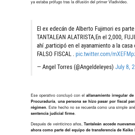
ya estaba prófugo tras la difusión del primer Vladivideo.
El ex edecán de Alberto Fujimori es part
TANTALEAN ALATRISTA,En el 2,000, FUJI
ahí ,participó en el ayanamiento a la casa
FALSO FISCAL .
pic.twitter.com/mXEFMp
— Angel Torres (@Angeldeleyes)
July 8, 
Ese operativo concluyó con el
allanamiento irregular de
Procuraduría
,
una persona se hizo pasar por fiscal pa
régimen
. Este hecho no se recuerda como una simple an
sentencia judicial firme
.
Después de veinticinco años,
Tantaleán accede nuevament
ahora como parte del equipo de transferencia de Keiko F