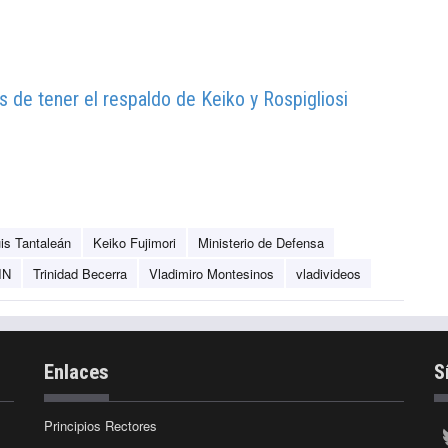
 de tener el respaldo de Keiko y Rospigliosi
is Tantaleán
Keiko Fujimori
Ministerio de Defensa
IN
Trinidad Becerra
Vladimiro Montesinos
vladivideos
Enlaces
S
Principios Rectores