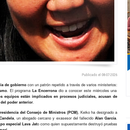
Publicado el 08-07-2026
cia de gobierno
con un patrón repetido a través de varios ministerios:
ismo
. El programa
La Encerrona
dio a conocer este miércoles una
s equipos están implicados en procesos judiciales, acusan de
del poder anterior
.
residencia del Consejo de Ministros (PCM)
, Keiko ha designado a
Candela
, un abogado cercano y exasesor del fallecido
Alan García
.
po especial Lava Jat
o como quien supuestamente destruyó pruebas
mori
.