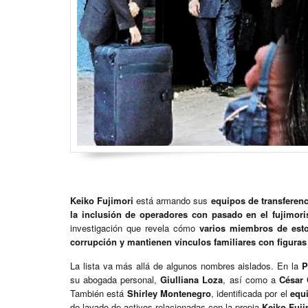
Keiko Fujimori
está armando sus
equipos de transferen
la inclusión de operadores con pasado en el fujimor
investigación que revela cómo
varios miembros de esto
corrupción y mantienen vínculos familiares con figuras 
La lista va más allá de algunos nombres aislados. En la
P
su abogada personal,
Giulliana Loza
, así como a
César 
También está
Shirley Montenegro
, identificada por el
equi
de lavado de activos relacionadas con la propia
Keiko Fuji