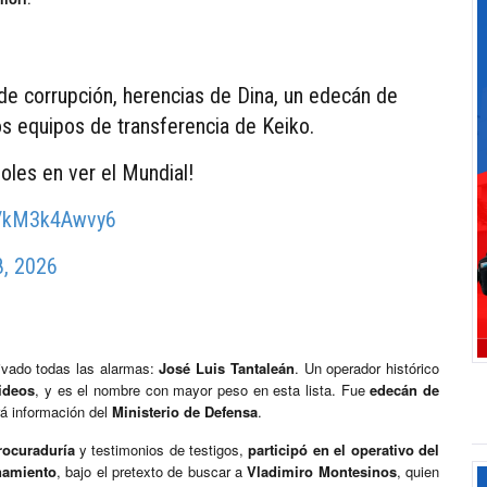
e corrupción, herencias de Dina, un edecán de
os equipos de transferencia de Keiko.
les en ver el Mundial!
om/kM3k4Awvy6
8, 2026
vado todas las alarmas:
José Luis Tantaleán
. Un operador histórico
ideos
, y es el nombre con mayor peso en esta lista. Fue
edecán de
rá información del
Ministerio de Defensa
.
rocuraduría
y testimonios de testigos,
participó en el operativo del
namiento
, bajo el pretexto de buscar a
Vladimiro Montesinos
, quien