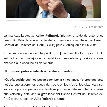
Publicado el 06-07-2026
La mandataria electa,
Keiko Fujimori,
informó la tarde de este lunes
que Julio Velarde aceptó extender su gestión como titular del
Banco
Central de Reserva
del Perú (BCRP) para el quinquenio 2026-2031.
En el marco de un evento público, Fujimori resaltó los logros de la
entidad en el manejo de la estabilidad monetaria y atribuyó esos
avances a la conducción de Velarde.
📢 Fujimori pidió a Velarde extender su gestión
«Quería pedirle que nos pueda acompañar cinco años. Yo creo que esta
noticia, que esperemos pueda dar hoy o en los siguientes días, va a ser
saludada por los peruanos y también por las entidades internacionales
que valoran y aplauden la gran labor del Banco Central de Reserva del
Perú encabezado por
Julio Velarde
«, afirmó.
Al tomar la palabra,
Julio Velarde
evitó confirmar de manera formal su